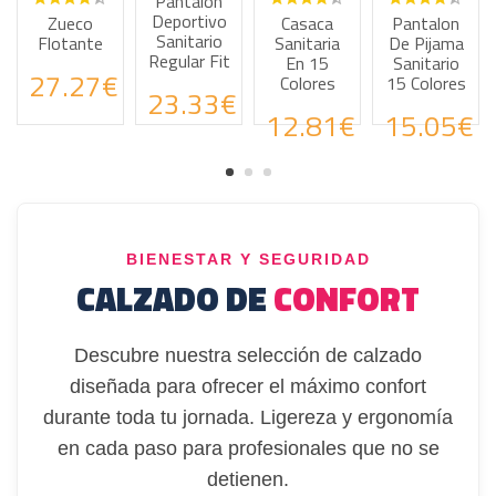
Pantalón
Blusa
Deportivo
Sanitaria
Casaca
Pantalon
Sanitario
Unisex
e
Sanitaria
De Pijama
Regular Fit
Mika
En 15
Sanitario
7€
Alegría -
Colores
15 Colores
23.33€
Estampado
12.81€
15.05€
Infantil
36.19€
BIENESTAR Y SEGURIDAD
CALZADO DE
CONFORT
Descubre nuestra selección de calzado
diseñada para ofrecer el máximo confort
durante toda tu jornada. Ligereza y ergonomía
en cada paso para profesionales que no se
detienen.