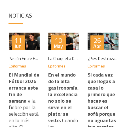
NOTICIAS
11
10
26
Jun
May
Apr
s?
Pasión Entre Fogones: Súmate Al Mundial 2026 Con Las Chaquetas De Cocina Egochef Bandera De España
La Chaqueta De Cocina Definitiva Para El Verano: Tecnología Egochef Ottavio
¿Pies Destrozados? Cómo Solucionar El Dolor Cuando Tu Trabajo No Te Da Tregua
Epiformes
Epiformes
Epiformes
El Mundial de
En el mundo
Si cada vez
Fútbol 2026
de la alta
que llegas a
arranca este
gastronomía,
casa lo
fin de
la excelencia
primero que
semana
y la
no solo se
haces es
fiebre por la
sirve en el
buscar el
selección está
plato; se
sofá porque
darte
en lo más
a
viste.
Cuando
no aguantas
alto. Si
las
tus propios