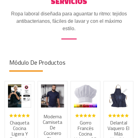
SERVICIOS
Ropa laboral diseñada para aguantar tu ritmo: tejidos
antibacterianos, fáciles de lavar y con el máximo
estilo.
Módulo De Productos
Moderna
Camiseta
a
Gorro
Delantal
Delantal
De
Francés
Vaquero El
Vaquero El
Cocinero
Cocina
Más
Más