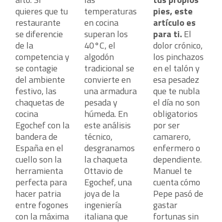
quieres que tu
temperaturas
pies, este
restaurante
en cocina
artículo es
se diferencie
superan los
para ti.
El
de la
40°C, el
dolor crónico,
competencia y
algodón
los pinchazos
se contagie
tradicional se
en el talón y
aborar
del ambiente
contigo
convierte en
esa pesadez
r
festivo, las
una armadura
que te nubla
chaquetas de
pesada y
el día no son
cocina
húmeda. En
obligatorios
Egochef con la
este análisis
por ser
bandera de
técnico,
camarero,
España en el
desgranamos
enfermero o
cuello son la
la chaqueta
dependiente.
herramienta
Ottavio de
Manuel te
perfecta para
Egochef, una
cuenta cómo
d.
hacer patria
joya de la
Pepe pasó de
entre fogones
ingeniería
gastar
con la máxima
italiana que
fortunas sin