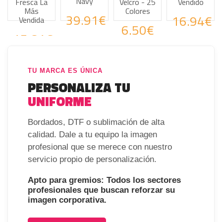
Navy
a
Velcro - 25
Vendido
Vendido
Colores
39.91€
16.94€
9.68€
6.50€
€
TU MARCA ES ÚNICA
PERSONALIZA TU
UNIFORME
Bordados, DTF o sublimación de alta
calidad. Dale a tu equipo la imagen
profesional que se merece con nuestro
servicio propio de personalización.
Apto para gremios: Todos los sectores
profesionales que buscan reforzar su
imagen corporativa.