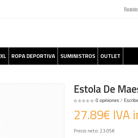
Registr
8XL
ROPA DEPORTIVA
SUMINISTROS
OUTLET
Estola De Maes
0 opiniones
/
Escrib
27.89€ IVA i
Precio neto: 23.05€