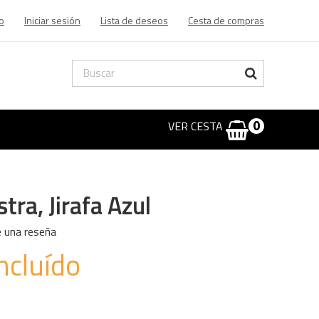
o
Iniciar sesión
Lista de deseos
Cesta de compras
VER CESTA
0
tra, Jirafa Azul
e una reseña
ncluído