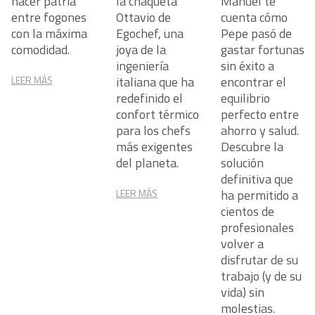
hacer patria
la chaqueta
Manuel te
entre fogones
Ottavio de
cuenta cómo
con la máxima
Egochef, una
Pepe pasó de
comodidad.
joya de la
gastar fortunas
ingeniería
sin éxito a
LEER MÁS
italiana que ha
encontrar el
redefinido el
equilibrio
confort térmico
perfecto entre
para los chefs
ahorro y salud.
más exigentes
Descubre la
del planeta.
solución
definitiva que
LEER MÁS
ha permitido a
cientos de
profesionales
volver a
disfrutar de su
trabajo (y de su
vida) sin
molestias.