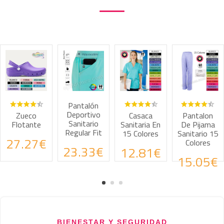
Pantalón
Blusa
Deportivo
Sanitaria
Casaca
Pantalon
Sanitario
Unisex Mik
Sanitaria En
De Pijama
Regular Fit
Alegría -
15 Colores
Sanitario 15
Estampad
Colores
23.33€
12.81€
Infantil
15.05€
36.19
BIENESTAR Y SEGURIDAD