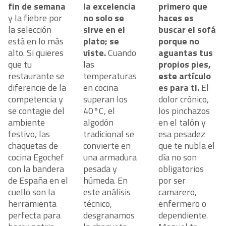
fin de semana
la excelencia
primero que
y la fiebre por
no solo se
haces es
la selección
sirve en el
buscar el sofá
está en lo más
plato; se
porque no
rte
alto. Si quieres
a
viste.
Cuando
aguantas tus
que tu
las
propios pies,
restaurante se
temperaturas
este artículo
diferencie de la
en cocina
es para ti.
El
competencia y
superan los
dolor crónico,
se contagie del
40°C, el
los pinchazos
rar
ambiente
contigo
algodón
en el talón y
festivo, las
tradicional se
esa pesadez
chaquetas de
convierte en
que te nubla el
cocina Egochef
una armadura
día no son
con la bandera
pesada y
obligatorios
de España en el
húmeda. En
por ser
cuello son la
este análisis
camarero,
herramienta
técnico,
enfermero o
perfecta para
desgranamos
dependiente.