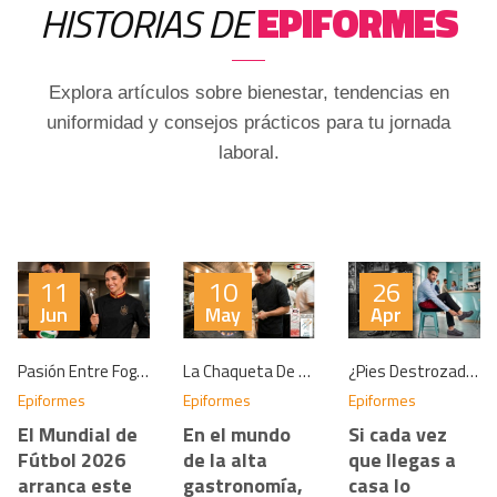
HISTORIAS DE
EPIFORMES
Explora artículos sobre bienestar, tendencias en
uniformidad y consejos prácticos para tu jornada
laboral.
11
10
26
Jun
May
Apr
Pasión Entre Fogones: Súmate Al Mundial 2026 Con Las Chaquetas De Cocina Egochef Bandera De España
La Chaqueta De Cocina Definitiva Para El Verano: Tecnología Egochef Ottavio
¿Pies Destrozados? Cómo Solucionar El Dolor Cuando Tu Trabajo No Te Da Tregua
Epiformes
Epiformes
Epiformes
El Mundial de
En el mundo
Si cada vez
Fútbol 2026
de la alta
que llegas a
arranca este
gastronomía,
casa lo