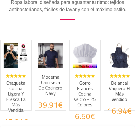
Ropa laboral diseñada para aguantar tu ritmo: tejidos
antibacterianos, fáciles de lavar y con el máximo estilo.
Moderna
Camiseta
Gorro
Delantal
Delantal
De Cocinero
Francés
Vaquero El
Vaquero El
Navy
Cocina
Más
Más
Velcro - 25
Vendido
Vendido
39.91€
Colores
16.94€
9.68€
6.50€