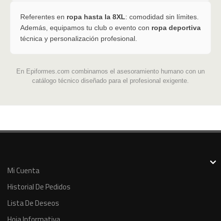
Referentes en
ropa hasta la 8XL
: comodidad sin límites.
Además, equipamos tu club o evento con
ropa deportiva
técnica y personalización profesional.
En Epiformes.com combinamos el asesoramiento humano con un
catálogo técnico diseñado para el profesional exigente.
Mi Cuenta
Historial De Pedidos
Lista De Deseos
Hoja Informativa