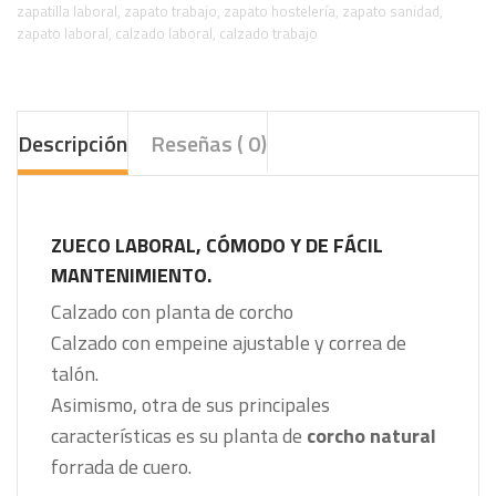
zapatilla laboral
,
zapato trabajo
,
zapato hostelería
,
zapato sanidad
,
zapato laboral
,
calzado laboral
,
calzado trabajo
Descripción
Reseñas ( 0)
ZUECO LABORAL, CÓMODO Y DE FÁCIL
MANTENIMIENTO.
Calzado con planta de corcho
Calzado con empeine ajustable y correa de
talón.
Asimismo, otra de sus principales
características es su planta de
corcho natural
forrada de cuero.