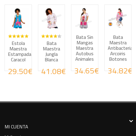
Bata Sin
Bata
Haz tus consultas por WhatsApp
Haz tus consultas por WhatsApp
Haz tus consultas por
Haz tus
Mangas
Maestra
Estola
Bata
Maestra
Antibacterian
Maestra
Maestra
Autobus
Arcoiris
Estampada
Jungla
Animales
Botones
Caracol
Blanca
34.65€
34.82€
29.50€
41.08€
MI CUENTA