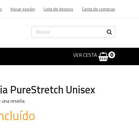
o
Iniciar sesión
Lista de deseos
Cesta de compras
VER CESTA
0
ia PureStretch Unisex
e una reseña
ncluído