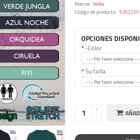
Marcas
Velilla
Código de producto:
535220S
OPCIONES DISPON
-Color
Su talla
AÑADI