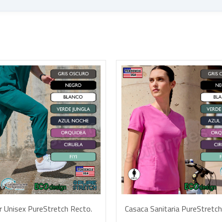
AÑADIR A LA CESTA
AÑADIR A LA CE
r Unisex PureStretch Recto.
Casaca Sanitaria PureStretc