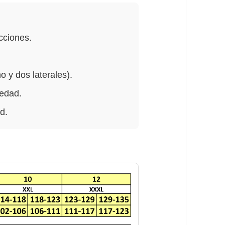
cciones.
o y dos laterales).
medad.
d.