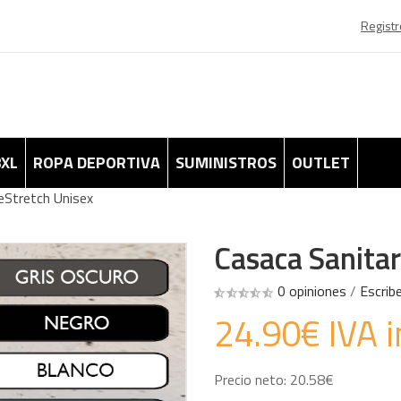
Registr
8XL
ROPA DEPORTIVA
SUMINISTROS
OUTLET
eStretch Unisex
Casaca Sanitar
0 opiniones
/
Escrib
24.90€ IVA i
Precio neto: 20.58€