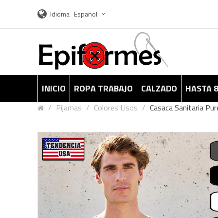
Idioma
Español
INICIO
ROPA TRABAJO
CALZADO
HASTA 
Pijamas
Colores Lisos
Casaca Sanitaria Pur