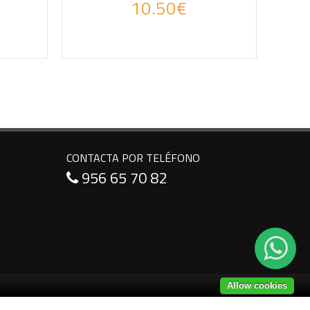
10.50€
 WhatsApp
Haz tus consultas por WhatsApp
CONTACTA POR TELÉFONO
956 65 70 82
Allow cookies