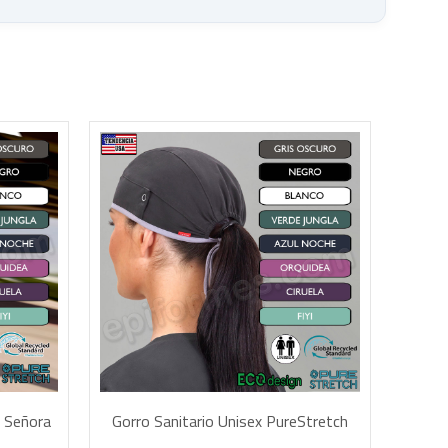
STA
AÑADIR A LA CESTA
h Señora
Gorro Sanitario Unisex PureStretch