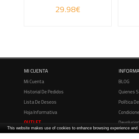
Haz tus consultas por WhatsApp
Haz
29.98€
MI CUENTA
INFORMA
Mi Cuenta
BLOG
Historial De Pedidos
Quienes 
Lista De Deseos
Política D
Hoja Informativa
Condicion
OUTLET
Devolucio
This website makes use of cookies to enhance browsing experience and pr