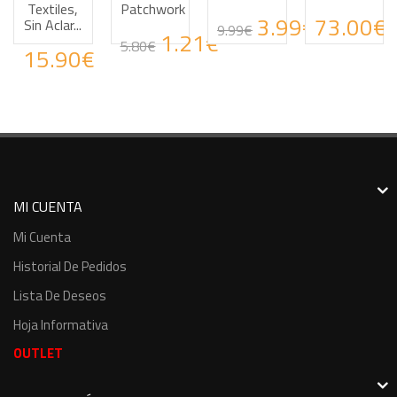
Textiles,
Patchwork
3.99€
73.00€
Sin Aclar...
9.99€
1.21€
5.80€
15.90€
MI CUENTA
Mi Cuenta
Historial De Pedidos
Lista De Deseos
Hoja Informativa
OUTLET