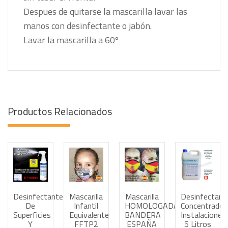
Despues de quitarse la mascarilla lavar las
manos con desinfectante o jabón.
Lavar la mascarilla a 60º
Productos Relacionados
Desinfectante
Mascarilla
Mascarilla
Desinfectant
Haz tus consultas por WhatsApp
Haz tus consultas por WhatsApp
Haz tus consultas por
Haz tus
De
Infantil
HOMOLOGADA
Concentrado
Superficies
Equivalente
BANDERA
Instalaciones
Y
FFTP2
ESPAÑA
5 Litros