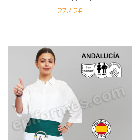
27.42€