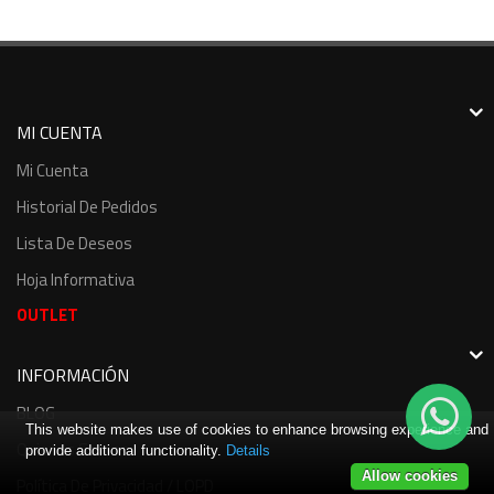
MI CUENTA
Mi Cuenta
Historial De Pedidos
Lista De Deseos
Hoja Informativa
OUTLET
INFORMACIÓN
BLOG
This website makes use of cookies to enhance browsing experience and
Quienes Somos
provide additional functionality.
Details
Allow cookies
Política De Privacidad / LOPD