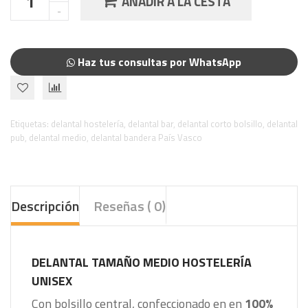
AÑADIR A LA CESTA
Haz tus consultas por WhatsApp
Etiquetas:
delantal hostelería
,
delantal bar
,
delantal corto bolsillo
,
delantal
pub
,
delantal medio
,
delantal bandera País Vasco
Descripción
Reseñas ( 0)
DELANTAL TAMAÑO MEDIO HOSTELERÍA
UNISEX
Con bolsillo central, confeccionado en en
100%