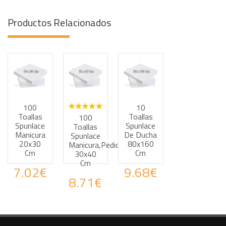
Productos Relacionados
100
10
Haz tus consultas por WhatsApp
Haz tus consultas por WhatsApp
Haz tus consultas por
Toallas
Toallas
100
Spunlace
Spunlace
Toallas
Manicura
De Ducha
Spunlace
20x30
80x160
Manicura,pedicura
Cm
Cm
30x40
Cm
7.02€
9.68€
8.71€