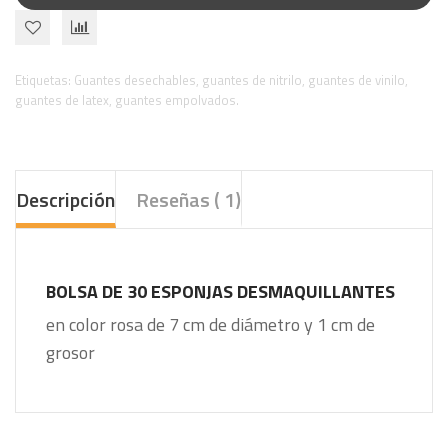
Etiquetas:
Guantes desechables
,
guantes de nitrilo
,
guantes de vinilo
,
guantes de latex
,
guantes empolvados.
Descripción
Reseñas ( 1)
BOLSA DE 30 ESPONJAS DESMAQUILLANTES
en color rosa de 7 cm de diámetro y 1 cm de
grosor