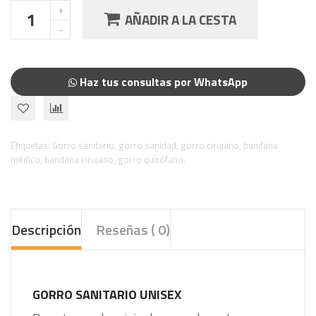
AÑADIR A LA CESTA
Haz tus consultas por WhatsApp
Etiquetas:
Gorro sanitario
,
gorro sanidad
,
gorro cirujano
,
bandana
médico
,
bandana cirujano
,
gorro quirófano.
Descripción
Reseñas ( 0)
GORRO SANITARIO UNISEX