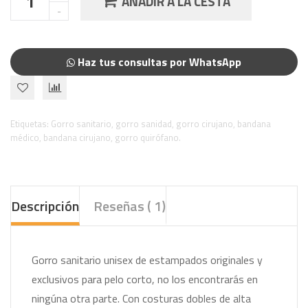
AÑADIR A LA CESTA
Haz tus consultas por WhatsApp
Etiquetas:
Gorro sanitario
,
gorro sanidad
,
gorro cirujano
,
bandana
médico
,
bandana cirujano
,
gorro quirófano.
Descripción
Reseñas ( 1)
Gorro sanitario unisex de estampados originales y
exclusivos para pelo corto, no los encontrarás en
ningúna otra parte. Con costuras dobles de alta