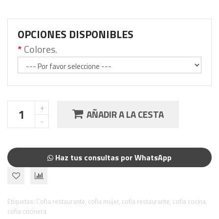
OPCIONES DISPONIBLES
Colores.
AÑADIR A LA CESTA
Haz tus consultas por WhatsApp
Etiquetas:
Cofia restaurante
,
cofia mujer
,
cofia restaurante
,
cofia cocina
,
cofia cocinera