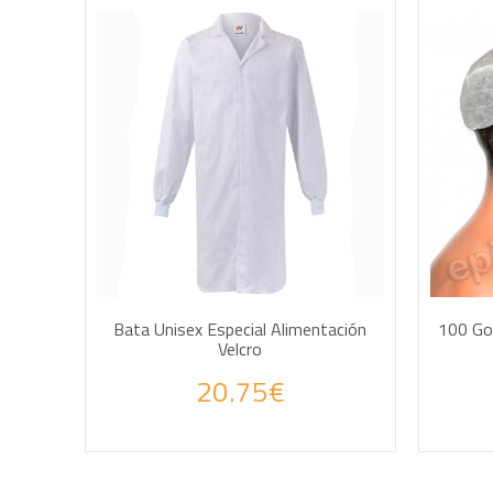
AÑADIR A LA CESTA
Bata Unisex Especial Alimentación
100 Go
Velcro
Haz tus consultas por WhatsApp
Haz
20.75€