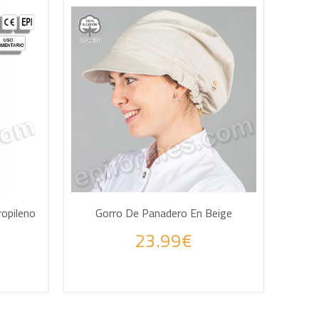
STA
AÑADIR A LA CESTA
opileno
Gorro De Panadero En Beige
23.99€
 WhatsApp
Haz tus consultas por WhatsApp
H