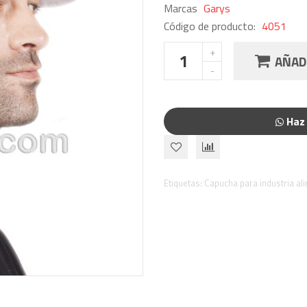
Marcas
Garys
Código de producto:
4051
AÑADI
Haz 
Etiquetas:
Capucha para industria al