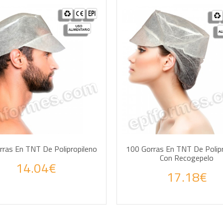
AÑADIR A LA CESTA
AÑADIR A LA CE
rras En TNT De Polipropileno
100 Gorras En TNT De Polipr
Con Recogepelo
14.04€
 tus consultas por WhatsApp
Haz tus consultas por
17.18€