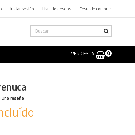
o
Iniciar sesión
Lista de deseos
Cesta de compras
VER CESTA
0
renuca
e una reseña
ncluído