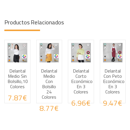
Productos Relacionados
Delantal
Delantal
Delantal
Delantal
Haz tus consultas por WhatsApp
Haz tus consultas por WhatsApp
Haz tus consultas por
Haz tus
Medio Sin
Medio
Corto
Con Peto
Bolsillo,10
Con
Económico
Económico
Colores
Bolsillo
En 3
En 3
24
Colores
Colores
7.87€
Colores
6.96€
9.47€
8.77€