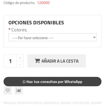
Código de producto:
120000
OPCIONES DISPONIBLES
Colores.
AÑADIR A LA CESTA
Haz tus consultas por WhatsApp
Etiquetas:
delantal hostelería
,
delantal bar
,
delantal corto bolsillo
,
delantal