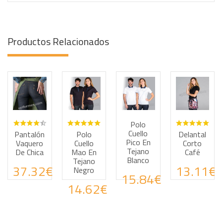
Productos Relacionados
Polo
Haz tus consultas por WhatsApp
Haz tus consultas por WhatsApp
Haz tus consultas por
Haz tus
Cuello
Pantalón
Polo
Delantal
Pico En
Vaquero
Cuello
Corto
Tejano
De Chica
Mao En
Café
Blanco
Tejano
37.32€
13.11€
Negro
15.84€
14.62€