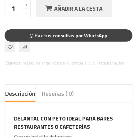
AÑADIR A LA CESTA
Haz tus consultas por WhatsApp
Etiquetas:
regalo
,
delantal
,
hostelería
,
cafeteria
,
pub
,
restaurante
,
bar
Descripción
Reseñas ( 0)
DELANTAL CON PETO IDEAL PARA BARES
RESTAURANTES O CAFETERÍAS
Con un bolsillo delantero.