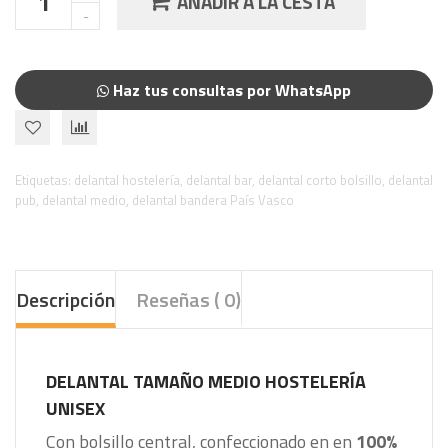
AÑADIR A LA CESTA
Haz tus consultas por WhatsApp
Etiquetas:
delantal hostelería
,
delantal bar
,
delantal corto bolsillo
,
delantal
pub
,
delantal medio
,
delantal bandera País Vasco
Descripción
Reseñas ( 0)
DELANTAL TAMAÑO MEDIO HOSTELERÍA
UNISEX
Con bolsillo central, confeccionado en en
100%