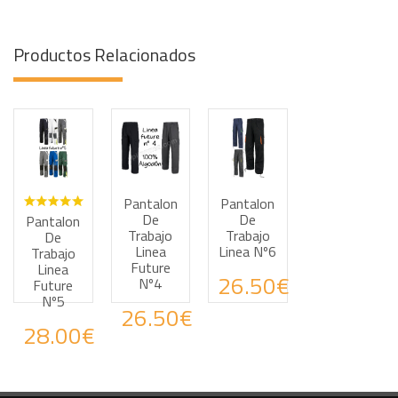
Productos Relacionados
Pantalon
Pantalon
Haz tus consultas por WhatsApp
Haz tus consultas por WhatsApp
Haz tus consultas por
De
De
Pantalon
Trabajo
Trabajo
De
Linea
Linea Nº6
Trabajo
Future
Linea
26.50€
Nº4
Future
Nº5
26.50€
28.00€