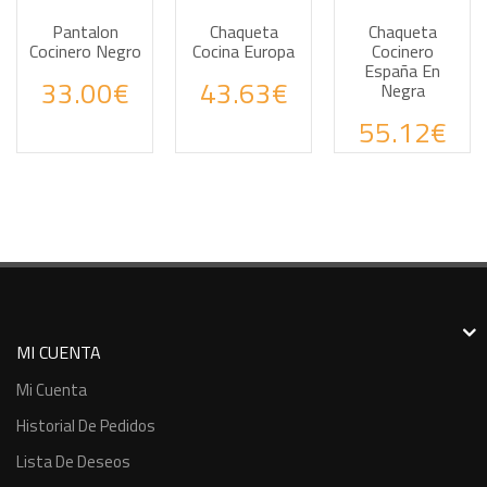
Pantalon
Chaqueta
Chaqueta
Cocinero Negro
Cocina Europa
Cocinero
España En
Haz tus consultas por WhatsApp
Haz tus consultas por WhatsApp
Haz tus cons
33.00€
43.63€
Negra
55.12€
MI CUENTA
Mi Cuenta
Historial De Pedidos
Lista De Deseos