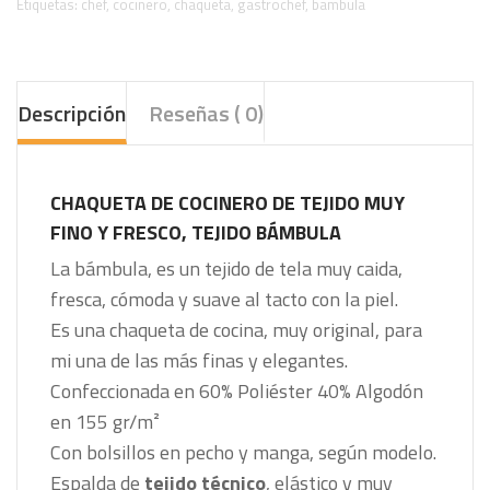
Etiquetas:
chef
,
cocinero
,
chaqueta
,
gastrochef
,
bambula
Descripción
Reseñas ( 0)
CHAQUETA DE COCINERO DE TEJIDO MUY
FINO Y FRESCO, TEJIDO BÁMBULA
La bámbula, es un tejido de tela muy caida,
fresca, cómoda y suave al tacto con la piel.
Es una chaqueta de cocina, muy original, para
mi una de las más finas y elegantes.
Confeccionada en 60% Poliéster 40% Algodón
en 155 gr/m²
Con bolsillos en pecho y manga, según modelo.
Espalda de
tejido técnico
, elástico y muy