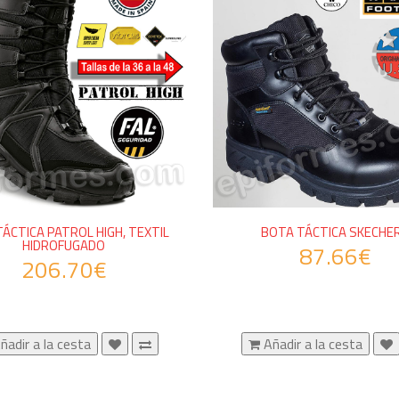
ÁCTICA PATROL HIGH, TEXTIL
BOTA TÁCTICA SKECHE
HIDROFUGADO
87.66€
206.70€
ñadir a la cesta
Añadir a la cesta