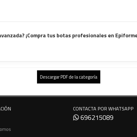
avanzada? ¡Compra tus botas profesionales en Epiforme
Descargar PDF de la categoría
CIÓN
CONTACTA POR WHATSAPP
696215089
Somos