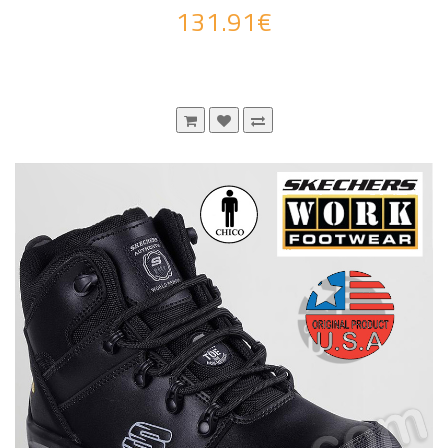
131.91€