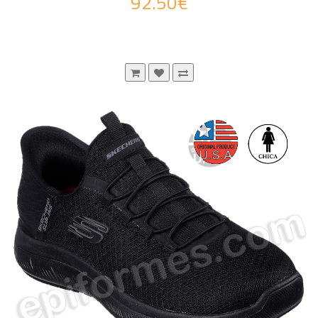
92.50€