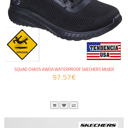
SQUAD CHAOS AWOA WATERPROOF SKECHERS MUJER
97.57€