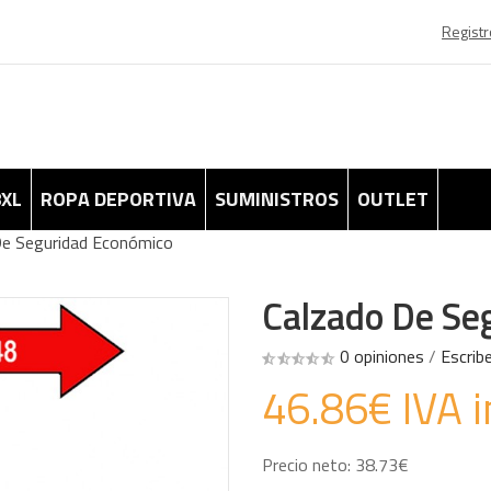
Registr
8XL
ROPA DEPORTIVA
SUMINISTROS
OUTLET
De Seguridad Económico
Calzado De Se
0 opiniones
/
Escrib
46.86€ IVA i
Precio neto: 38.73€