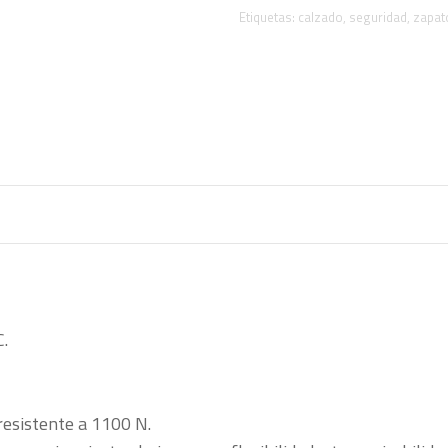
Etiquetas:
calzado
,
seguridad
,
zapat
.
 resistente a 1100 N.