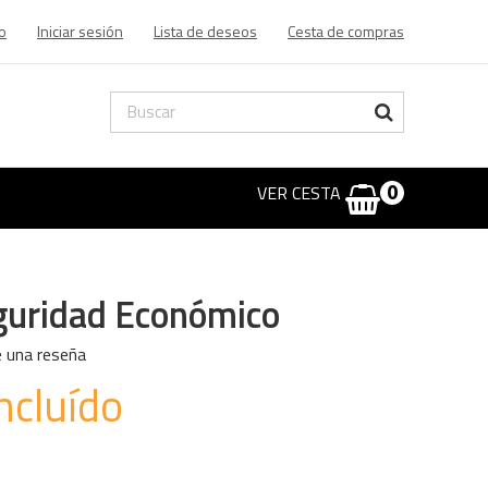
o
Iniciar sesión
Lista de deseos
Cesta de compras
VER CESTA
0
guridad Económico
e una reseña
ncluído