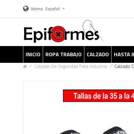
Idioma
Español
INICIO
ROPA TRABAJO
CALZADO
HASTA 
Calzado De Seguridad Para Industria
Calzado 