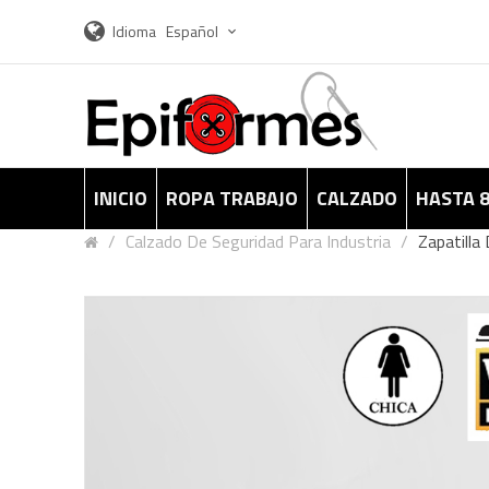
Idioma
Español
INICIO
ROPA TRABAJO
CALZADO
HASTA 
Calzado De Seguridad Para Industria
Zapatilla