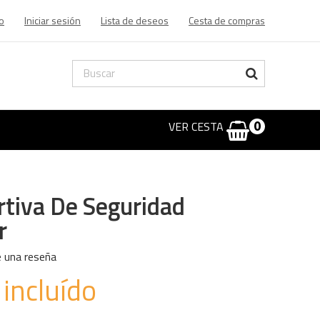
o
Iniciar sesión
Lista de deseos
Cesta de compras
VER CESTA
0
rtiva De Seguridad
r
e una reseña
incluído