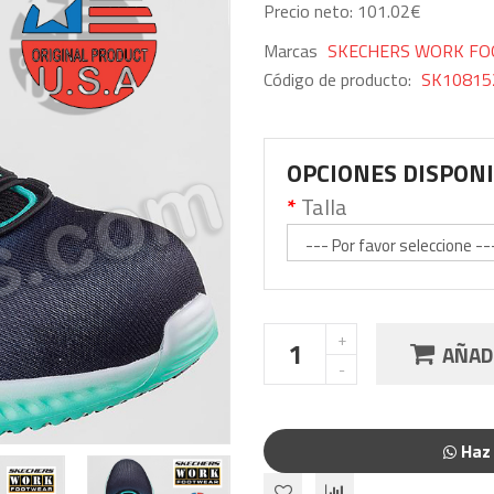
Precio neto: 101.02€
Marcas
SKECHERS WORK F
Código de producto:
SK108152
OPCIONES DISPON
Talla
AÑADI
Haz 