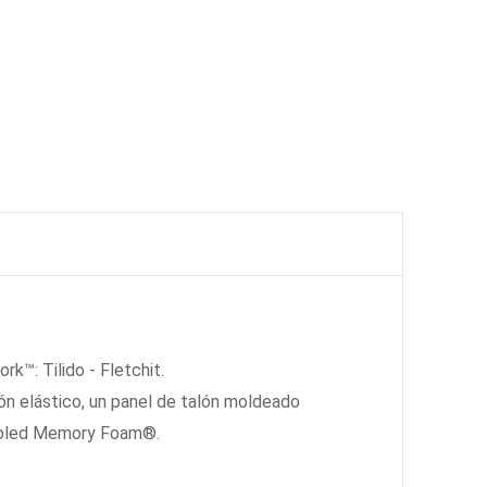
k™: Tilido - Fletchit.
dón elástico, un panel de talón moldeado
-Cooled Memory Foam®.