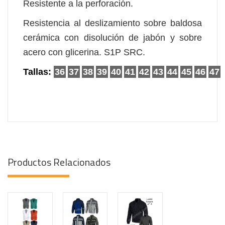
Resistente a la perforación.
Resistencia al deslizamiento sobre baldosa
cerámica con disolución de jabón y sobre
acero con glicerina. S1P SRC.
Tallas:
36
37
38
39
40
41
42
43
44
45
46
47
Productos Relacionados