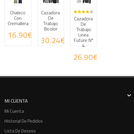
Chaleco
Cazadora
Haz tus consultas por WhatsApp
Haz tus consultas por WhatsApp
Haz tus consultas por
Con
De
Cazadora
Cremallera
Trabajo
De
Bicolor
Trabajo
16.90€
Linea
30.24€
Future Nº
4
26.90€
MI CUENTA
Mi Cuenta
Historial De Pedidos
Lista De Deseos