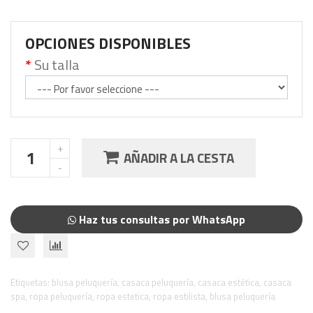
OPCIONES DISPONIBLES
Su talla
AÑADIR A LA CESTA
Haz tus consultas por WhatsApp
Etiquetas:
blusa peluquería
,
casaca peluquería
,
casaca estética
,
casaca
spa
,
ropa peluquería
,
ropa estetica
,
ropa estilista
,
blusa peluquería