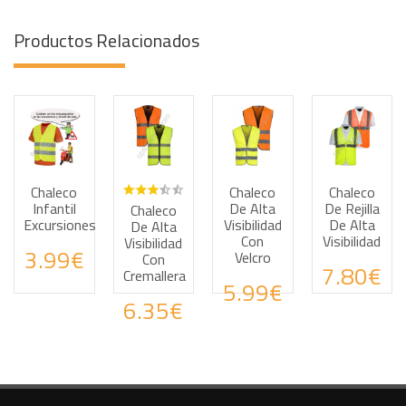
Productos Relacionados
Chaleco
Chaleco
Chaleco
Haz tus consultas por WhatsApp
Haz tus consultas por WhatsApp
Haz tus consultas por
Haz tus
Infantil
De Alta
De Rejilla
Chaleco
Excursiones
Visibilidad
De Alta
De Alta
Con
Visibilidad
Visibilidad
3.99€
Velcro
Con
7.80€
Cremallera
5.99€
6.35€