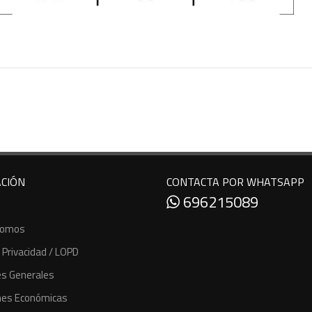
CIÓN
CONTACTA POR WHATSAPP
696215089
Somos
e Privacidad / LOPD
es Generales
nes Económicas