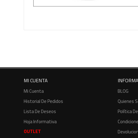
MI CUENTA
INFORMA
Mi Cuenta
BLOG
Historial De Pedidos
Quienes 
Lista De Deseos
Política D
Hoja Informativa
Condicion
OUTLET
Devolucio