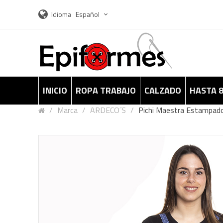
Idioma
Español
INICIO
ROPA TRABAJO
CALZADO
HASTA 
Marca
ARDECO´S
Pichi Maestra Estampado