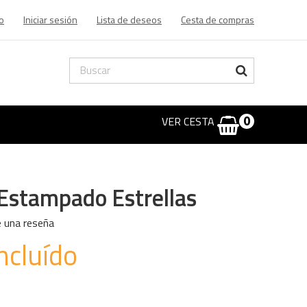
o
Iniciar sesión
Lista de deseos
Cesta de compras
VER CESTA
0
 Estampado Estrellas
e una reseña
ncluído