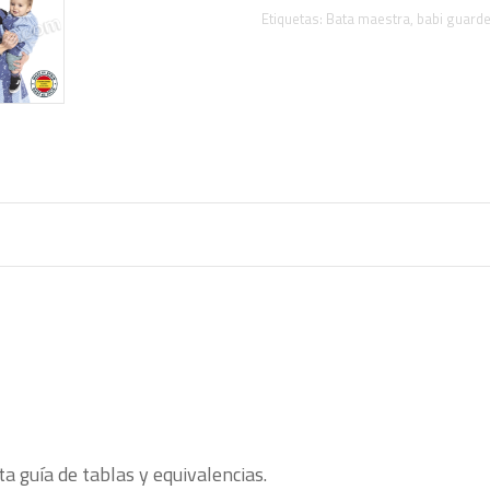
Etiquetas:
Bata maestra
,
babi guarde
ta guía de tablas y equivalencias.