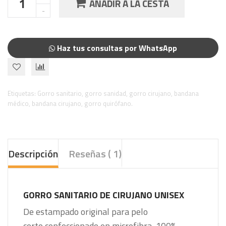
AÑADIR A LA CESTA
Haz tus consultas por WhatsApp
Etiquetas:
Gorro sanitario
,
gorro sanidad
,
gorro cirujano
,
bandana
médico
,
bandana cirujano
,
gorro quirófano.
Descripción
Reseñas ( 1)
GORRO SANITARIO DE CIRUJANO UNISEX
De estampado original para pelo
corto
confeccionado en microfibra, 100%