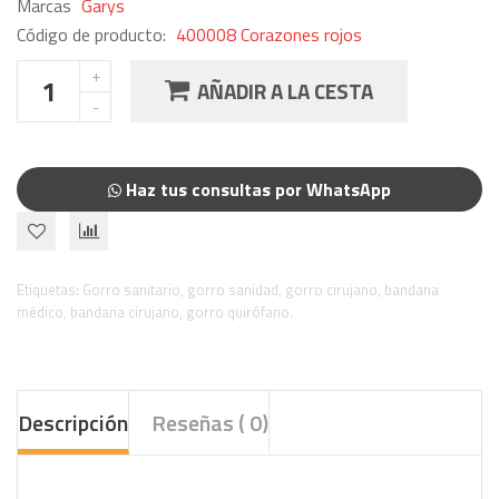
Marcas
Garys
Código de producto:
400008 Corazones rojos
AÑADIR A LA CESTA
Haz tus consultas por WhatsApp
Etiquetas:
Gorro sanitario
,
gorro sanidad
,
gorro cirujano
,
bandana
médico
,
bandana cirujano
,
gorro quirófano.
Descripción
Reseñas ( 0)