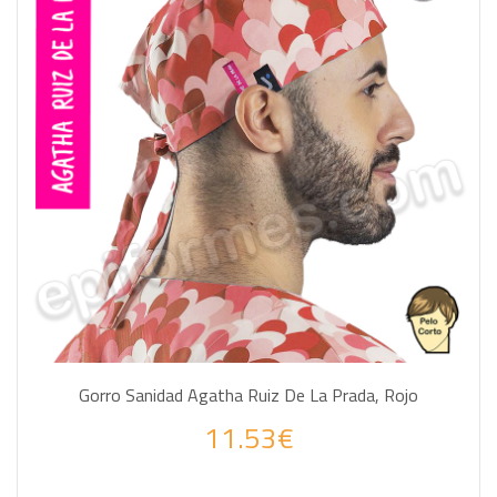
Gorro Sanidad Agatha Ruiz De La Prada, Rojo
11.53€
Haz tus consultas por WhatsApp