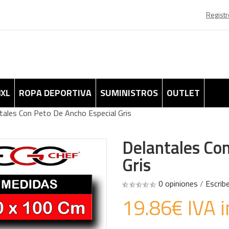
Registr
8XL
ROPA DEPORTIVA
SUMINISTROS
OUTLET
tales Con Peto De Ancho Especial Gris
Delantales Con
Gris
0 opiniones
/
Escrib
19.86€ IVA i