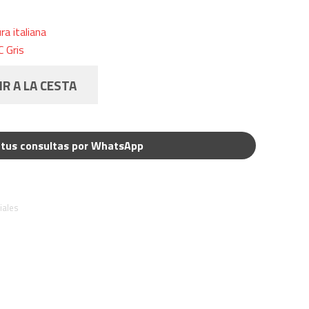
a italiana
 Gris
R A LA CESTA
tus consultas por WhatsApp
iales