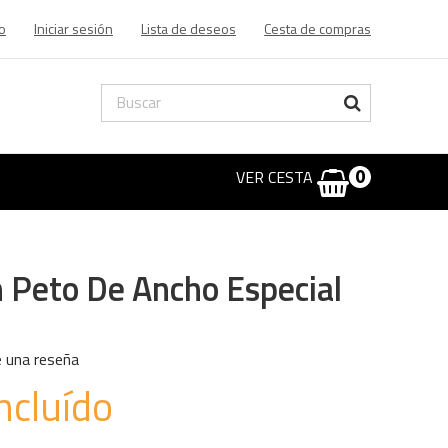
o
Iniciar sesión
Lista de deseos
Cesta de compras
VER CESTA
0
 Peto De Ancho Especial
e una reseña
ncluído