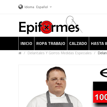
Idioma
Español
INICIO
ROPA TRABAJO
CALZADO
HASTA 
Delantales Y Gorros Medidas Especiales
Delan