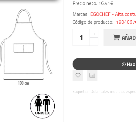
Precio neto: 16.41€
Marcas
EGOCHEF - Alta costur
Código de producto:
1904067C
AÑADI
Haz 
Etiquetas:
Delantales medidas espec