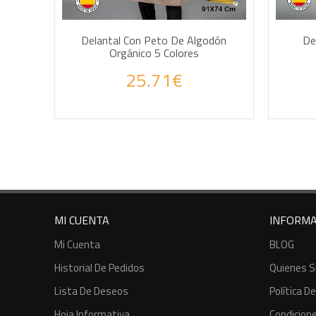
AÑADIR A LA CESTA
Delantal Con Peto De Algodón
De
Orgánico 5 Colores
Haz tus consultas por WhatsApp
Haz
25.71€
MI CUENTA
INFORMA
Mi Cuenta
BLOG
Historial De Pedidos
Quienes 
Lista De Deseos
Política D
Hoja Informativa
Condicion