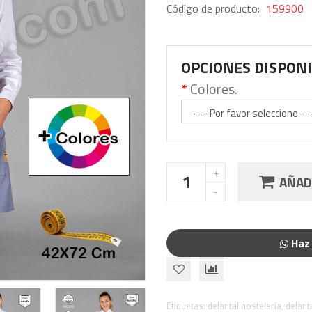
Código de producto:
159900
OPCIONES DISPON
Colores.
AÑADI
Haz 
Etiquetas:
delantal hostelería
,
delant