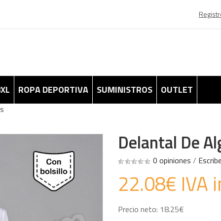
Registr
8XL
ROPA DEPORTIVA
SUMINISTROS
OUTLET
es
Delantal De Al
0 opiniones
/
Escrib
22.08€ IVA i
Precio neto: 18.25€