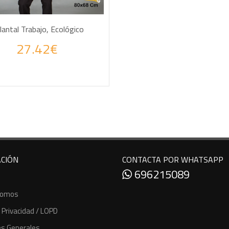
AÑADIR A LA CESTA
lantal Trabajo, Ecológico
27.42€
 tus consultas por WhatsApp
CIÓN
CONTACTA POR WHATSAPP
696215089
Somos
e Privacidad / LOPD
es Generales