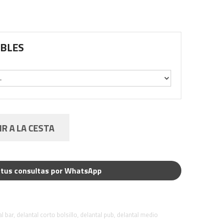
IBLES
R A LA CESTA
tus consultas por WhatsApp
al bar
,
delantal corto bolsillo
,
delantal pub
,
delantal medio