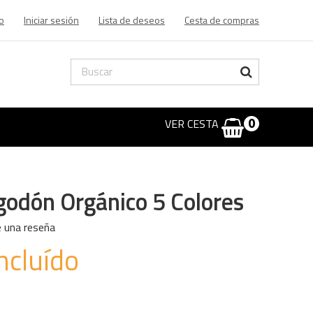
o
Iniciar sesión
Lista de deseos
Cesta de compras
VER CESTA
0
godón Orgánico 5 Colores
e una reseña
ncluído