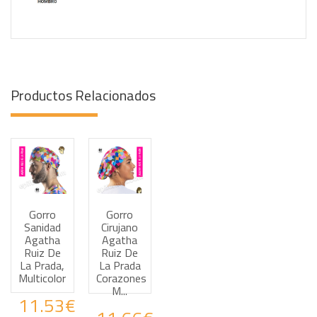
Productos Relacionados
Gorro
Gorro
Haz tus consultas por WhatsApp
Haz tus consultas por WhatsApp
Sanidad
Cirujano
Agatha
Agatha
Ruiz De
Ruiz De
La Prada,
La Prada
Multicolor
Corazones
M...
11.53€