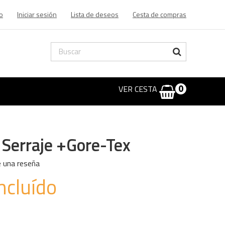
o
Iniciar sesión
Lista de deseos
Cesta de compras
VER CESTA
0
 Serraje +gore-Tex
e una reseña
ncluído