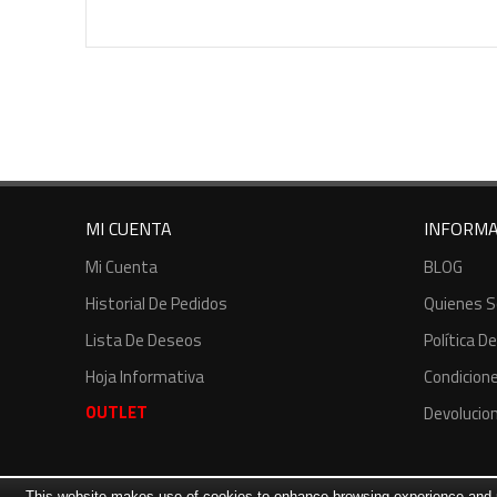
MI CUENTA
INFORMA
Mi Cuenta
BLOG
Historial De Pedidos
Quienes 
Lista De Deseos
Política D
Hoja Informativa
Condicion
OUTLET
Devolucio
This website makes use of cookies to enhance browsing experience and pr