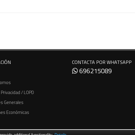
CIÓN
CONTACTA POR WHATSAPP
696215089
Somos
e Privacidad / LOPD
es Generales
nes Económicas
ovide additional functionality.
Details