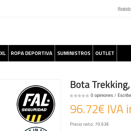
Registr
8XL
ROPA DEPORTIVA
SUMINISTROS
OUTLET
Bota Trekking,
0 opiniones
/
Escrib
96.72€ IVA i
Precio neto: 79.93€