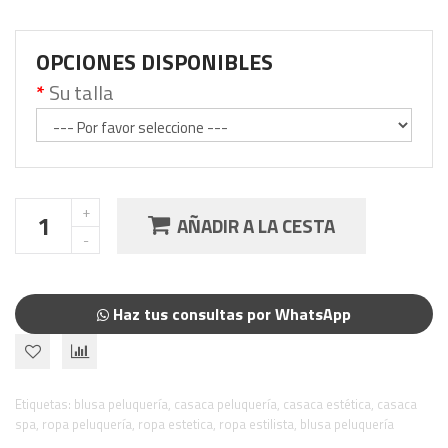
OPCIONES DISPONIBLES
Su talla
AÑADIR A LA CESTA
Haz tus consultas por WhatsApp
Etiquetas:
blusa peluquería
,
casaca peluquería
,
casaca estética
,
casaca
spa
,
ropa peluquería
,
ropa estetica
,
ropa estilista
,
blusa peluquería