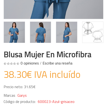
Blusa Mujer En Microfibra
0 opiniones
/
Escribe una reseña
38.30€ IVA incluído
Precio neto: 31.65€
Marcas
Garys
Código de producto:
600023-Azul-grisaceo