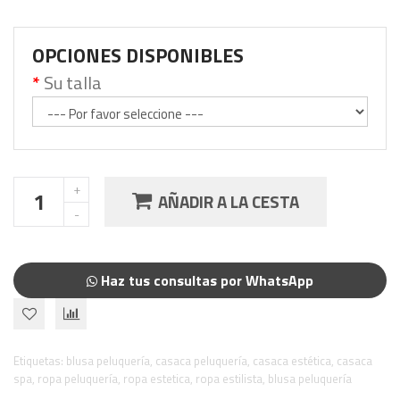
OPCIONES DISPONIBLES
Su talla
AÑADIR A LA CESTA
Haz tus consultas por WhatsApp
Etiquetas:
blusa peluquería
,
casaca peluquería
,
casaca estética
,
casaca
spa
,
ropa peluquería
,
ropa estetica
,
ropa estilista
,
blusa peluquería