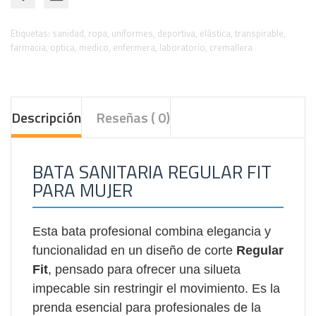
Etiquetas:
sanidad
,
ropa
,
uniformes
,
deportiva
,
elástica
,
transpirable
,
farmacia
,
optica
,
medico
,
enfermera
,
laboratorio
,
cremallera
Descripción
Reseñas ( 0)
BATA SANITARIA REGULAR FIT
PARA MUJER
Esta bata profesional combina elegancia y
funcionalidad en un diseño de corte
Regular
Fit
, pensado para ofrecer una silueta
impecable sin restringir el movimiento. Es la
prenda esencial para profesionales de la