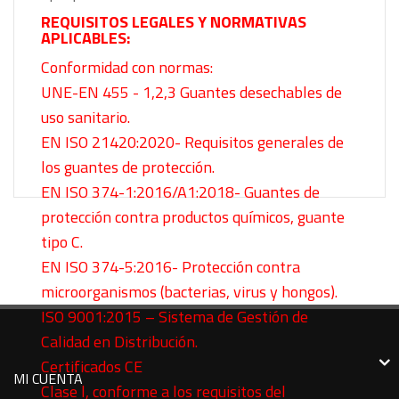
REQUISITOS LEGALES Y NORMATIVAS
APLICABLES:
Conformidad con normas:
UNE-EN 455 - 1,2,3 Guantes desechables de
uso sanitario.
EN ISO 21420:2020- Requisitos generales de
los guantes de protección.
EN ISO 374-1:2016/A1:2018- Guantes de
protección contra productos químicos, guante
tipo C.
EN ISO 374-5:2016- Protección contra
microorganismos (bacterias, virus y hongos).
ISO 9001:2015 – Sistema de Gestión de
Calidad en Distribución.
Certificados CE
MI CUENTA
Clase l, conforme a los requisitos del