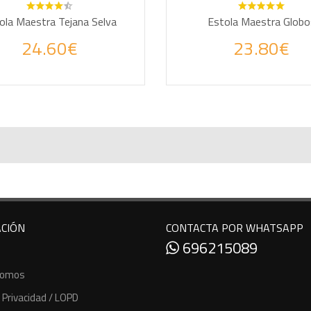
ola Maestra Tejana Selva
Estola Maestra Globo
24.60€
23.80€
DIR A LA CESTA
AÑADIR A LA CESTA
CIÓN
CONTACTA POR WHATSAPP
696215089
Somos
e Privacidad / LOPD