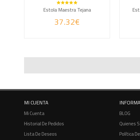
Estola Maestra Tejana
Est
37.32€
AÑADIR A LA CESTA
AÑA
MI CUENTA
INFORMA
Mi Cuenta
BLOG
Historial De Pedidos
Quienes 
Lista De Deseos
Política D