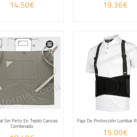
14.50€
19.36€
DIR A LA CESTA
AÑADIR A LA CESTA
al Sin Peto En Tejido Canvas
Faja De Protección Lumbar R
Combinado
15.00€