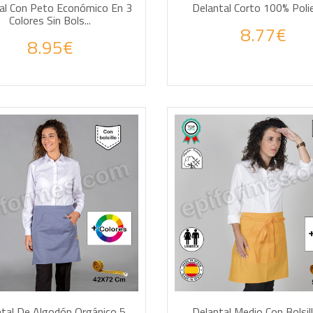
al Con Peto Económico En 3
Delantal Corto 100% Poli
Colores Sin Bols...
8.77€
8.95€
DIR A LA CESTA
AÑADIR A LA CESTA
tal De Algodón Orgánico 5
Delantal Medio Con Bolsil