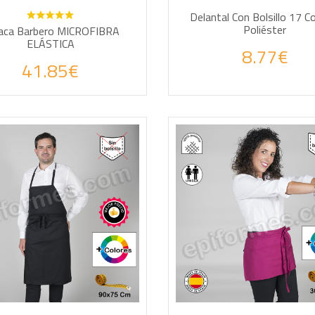
Delantal Con Bolsillo 17 C
Poliéster
aca Barbero MICROFIBRA
ELÁSTICA
8.77€
41.85€
DIR A LA CESTA
AÑADIR A LA CESTA