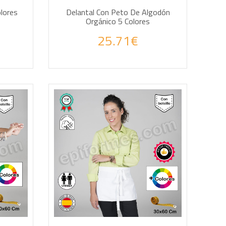
olores
Delantal Con Peto De Algodón
Orgánico 5 Colores
25.71€
AÑADIR A LA CESTA