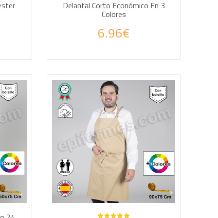
ester
Delantal Corto Económico En 3
Colores
6.96€
AÑADIR A LA CESTA
lo 24