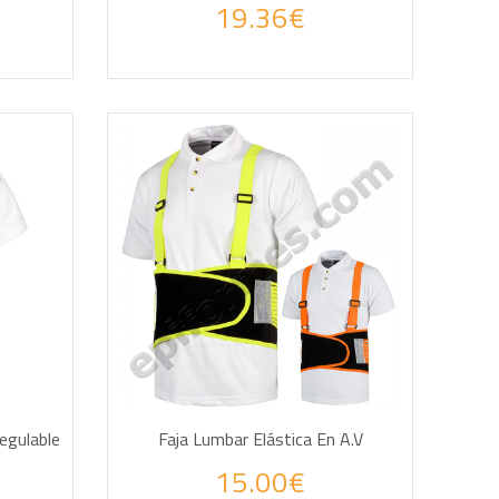
19.36€
AÑADIR A LA CESTA
egulable
Faja Lumbar Elástica En A.V
15.00€