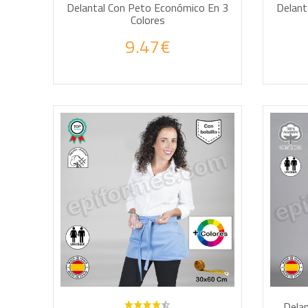
Delantal Con Peto Económico En 3
Delant
Colores
9.47€
AÑADIR A LA CESTA
AÑA
Delan