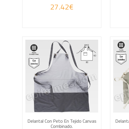
27.42€
AÑADIR A LA CESTA
AÑA
Delantal Con Peto En Tejido Canvas
Delant
Combinado.