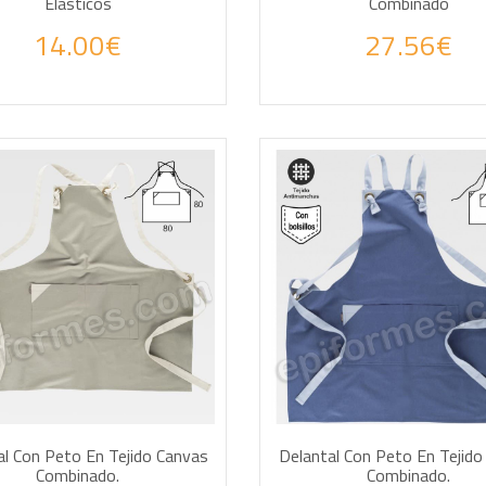
Elásticos
Combinado
14.00€
27.56€
DIR A LA CESTA
AÑADIR A LA CESTA
al Con Peto En Tejido Canvas
Delantal Con Peto En Tejido
Combinado.
Combinado.