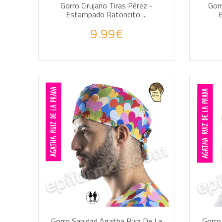
Gorro Cirujano Tiras Pérez -
Gorr
Estampado Ratoncito ...
9.99€
AÑADIR A LA CESTA
AÑA
Gorro Sanidad Agatha Ruiz De La
Gorro