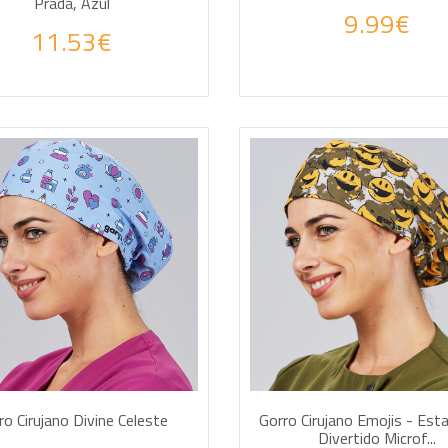
Prada, Azul
9.99€
11.53€
DIR A LA CESTA
AÑADIR A LA CESTA
ro Cirujano Divine Celeste
Gorro Cirujano Emojis - Es
Divertido Microf...