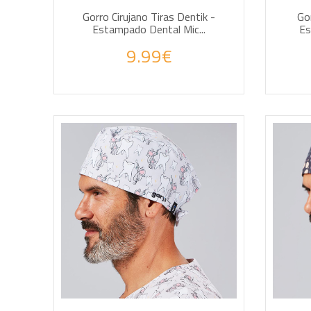
Gorro Cirujano Tiras Dentik -
Gor
Estampado Dental Mic...
Es
9.99€
AÑADIR A LA CESTA
AÑA