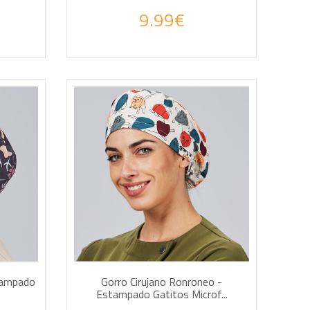
9.99€
AÑADIR A LA CESTA
stampado
Gorro Cirujano Ronroneo -
Estampado Gatitos Microf...