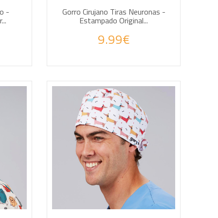
o -
Gorro Cirujano Tiras Neuronas -
..
Estampado Original...
9.99€
AÑADIR A LA CESTA