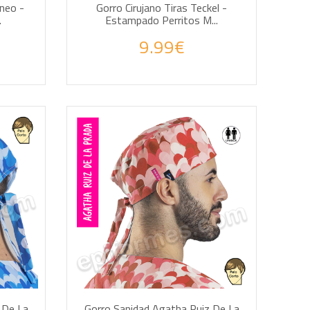
oneo -
Gorro Cirujano Tiras Teckel -
.
Estampado Perritos M...
9.99€
AÑADIR A LA CESTA
 De La
Gorro Sanidad Agatha Ruiz De La