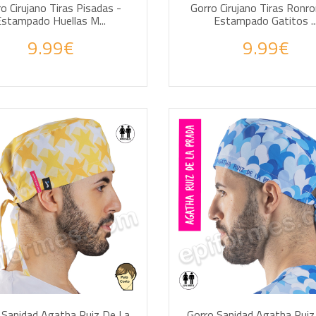
o Cirujano Tiras Pisadas -
Gorro Cirujano Tiras Ronr
Estampado Huellas M...
Estampado Gatitos ..
9.99€
9.99€
DIR A LA CESTA
AÑADIR A LA CESTA
 Sanidad Agatha Ruiz De La
Gorro Sanidad Agatha Ruiz