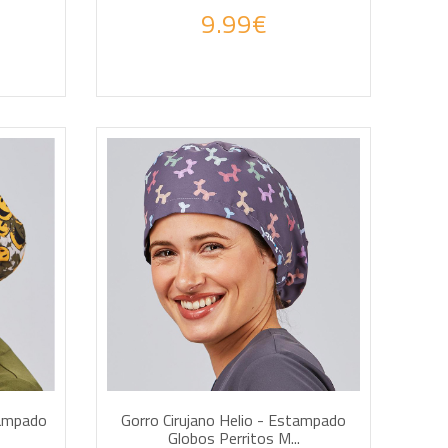
9.99€
AÑADIR A LA CESTA
tampado
Gorro Cirujano Helio - Estampado
Globos Perritos M...