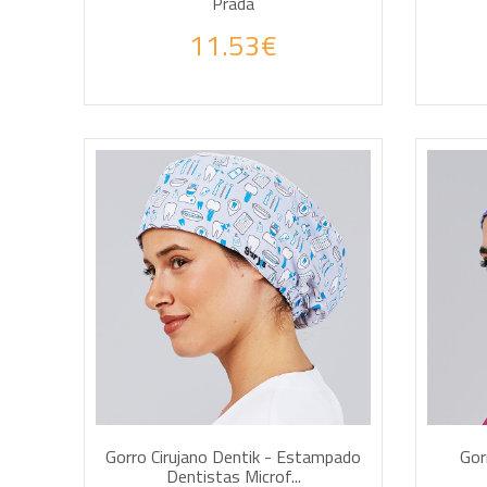
Prada
11.53€
AÑADIR A LA CESTA
AÑA
Gorro Cirujano Dentik - Estampado
Gor
Dentistas Microf...