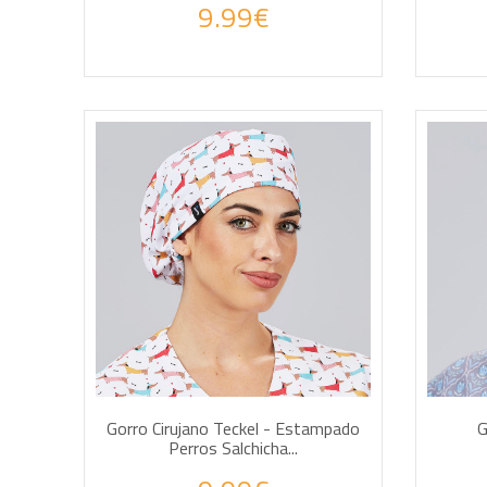
9.99€
AÑADIR A LA CESTA
AÑA
Gorro Cirujano Teckel - Estampado
G
Perros Salchicha...