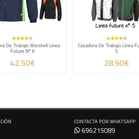
AÑADIR A LA CESTA
AÑADIR A LA CE
ra De Trabajo Worshell Linea
Cazadora De Trabajo Linea F
Future Nº 6
5
 tus consultas por WhatsApp
Haz tus consultas por
42.50€
28.90€
CIÓN
CONTACTA POR WHATSAPP
696215089