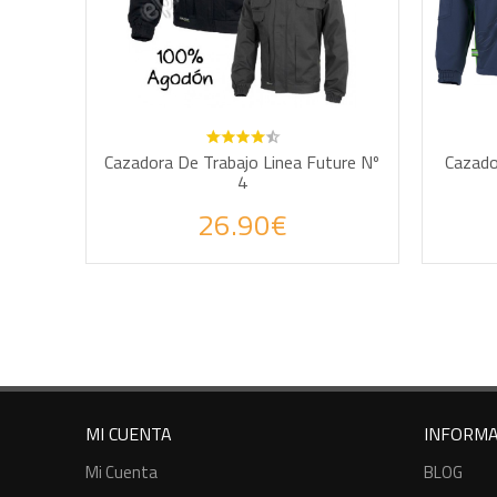
AÑADIR A LA CESTA
Cazadora De Trabajo Linea Future Nº
Cazado
4
Haz tus consultas por WhatsApp
Haz
26.90€
MI CUENTA
INFORMA
Mi Cuenta
BLOG