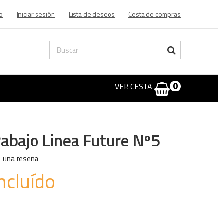
o
Iniciar sesión
Lista de deseos
Cesta de compras
VER CESTA
0
rabajo Linea Future Nº5
e una reseña
ncluído