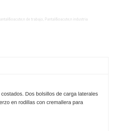
antal&oacute;n de trabajo
,
Pantal&oacute;n industria
os costados. Dos bolsillos de carga laterales
uerzo en rodillas con cremallera para