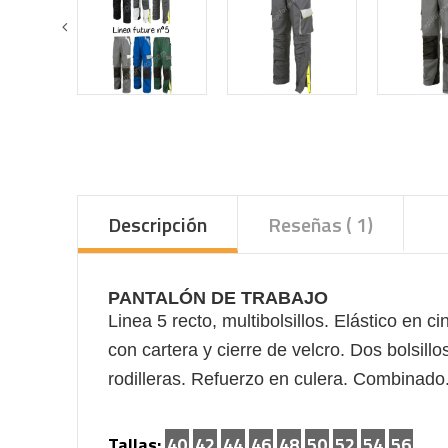
Descripción
Reseñas ( 1)
PANTALÓN DE TRABAJO
Linea 5 recto, multibolsillos. Elástico en c
con cartera y cierre de velcro. Dos bolsillo
rodilleras. Refuerzo en culera. Combinado.
Tallas:
40
42
44
46
48
50
52
54
56