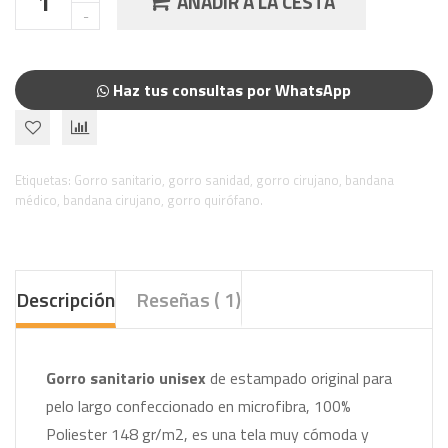
AÑADIR A LA CESTA
Haz tus consultas por WhatsApp
Etiquetas:
Gorro sanitario
,
gorro sanidad
,
gorro cirujano
,
bandana
médico
,
bandana cirujano
,
gorro quirófano.
Descripción
Reseñas ( 1)
Gorro sanitario unisex
de estampado original para
pelo largo
confeccionado en microfibra, 100%
Poliester 148 gr/m2, es una tela muy cómoda y