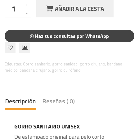
AÑADIR A LA CESTA
Haz tus consultas por WhatsApp
Etiquetas:
Gorro sanitario
,
gorro sanidad
,
gorro cirujano
,
bandana
médico
,
bandana cirujano
,
gorro quirófano.
Descripción
Reseñas ( 0)
GORRO SANITARIO UNISEX
De estampado original para pelo corto