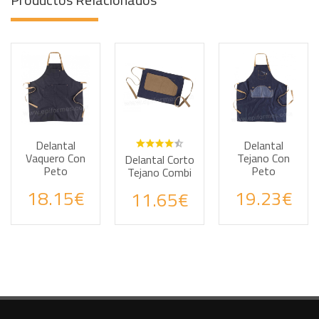
Delantal
Delantal
Vaquero Con
Tejano Con
Delantal Corto
Peto
Peto
Tejano Combi
Haz tus consultas por WhatsApp
Haz tus consultas por WhatsApp
Haz tus cons
18.15€
19.23€
11.65€