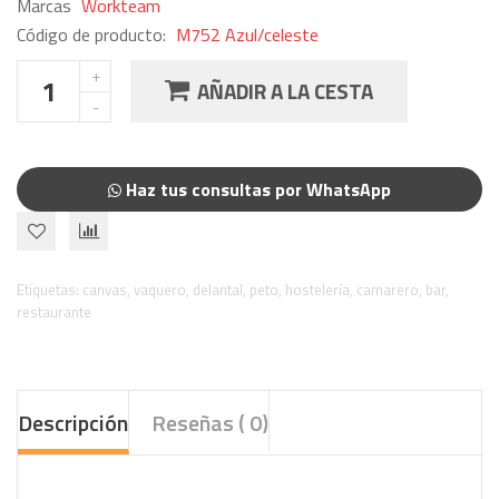
Marcas
Workteam
Código de producto:
M752 Azul/celeste
AÑADIR A LA CESTA
Haz tus consultas por WhatsApp
Etiquetas:
canvas
,
vaquero
,
delantal
,
peto
,
hostelería
,
camarero
,
bar
,
restaurante
Descripción
Reseñas ( 0)