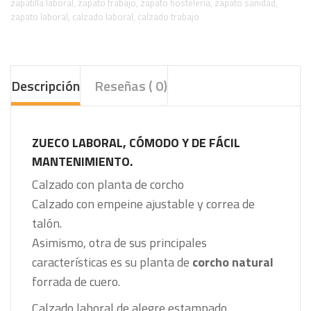
zapatilla laboral
,
zapato trabajo
,
zapato hostelería
,
zapato sanidad
,
zapato laboral
,
calzado laboral
,
calzado trabajo
Descripción
Reseñas ( 0)
ZUECO LABORAL, CÓMODO Y DE FÁCIL
MANTENIMIENTO.
Calzado con planta de corcho
Calzado con empeine ajustable y correa de
talón.
Asimismo, otra de sus principales
características es su planta de
corcho natural
forrada de cuero.
Calzado laboral de alegre estampado,