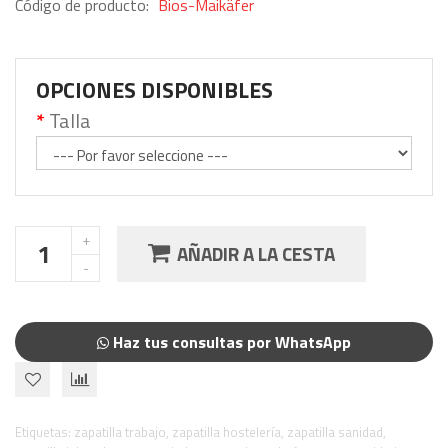
Código de producto:
Bios-Maikäfer
OPCIONES DISPONIBLES
Talla
AÑADIR A LA CESTA
Haz tus consultas por WhatsApp
Etiquetas:
zapatilla trabajo
,
zapatilla hostelería
,
zapatilla sanidad
,