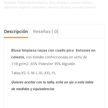
Etiquetas:
Ropa laboral limpieza
,
blusa limpieza
,
casaca limpieza
,
uniformes limpieza
,
uniformes camarera de piso
,
vestuario hoteles
Descripción
Reseñas ( 0)
Blusa limpieza rayas con cuello pico botones en
celeste,
con bolsillo confeccionada en vichy de
118 gr/m2 ,65% Poliester 35% Algodón
Tallas:XS-S-M-L-XL-XXL-YL
Quieres acertar con tu talla, echa un ojo a esta tabla
de medidas y equivalencias