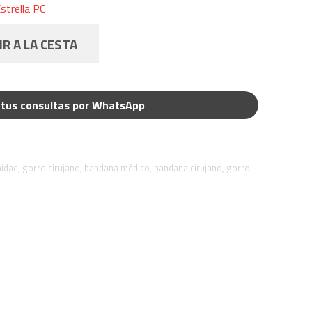
trella PC
R A LA CESTA
tus consultas por WhatsApp
nidad
,
gorro cirujano
,
bandana médico
,
bandana cirujano
,
gorro