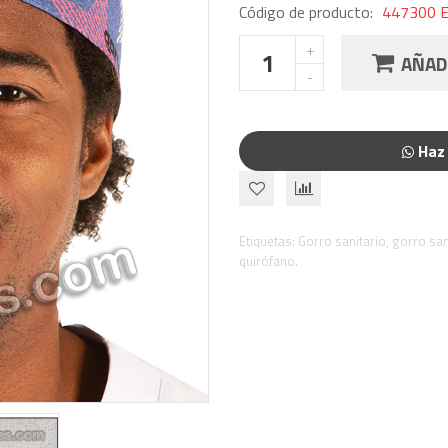
Código de producto:
447300 Es
AÑADI
Haz 
Etiquetas:
Gorro sanitario
,
gorro sa
quirófano.