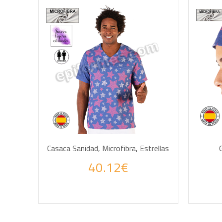
AÑADIR A LA CESTA
Casaca Sanidad, Microfibra, Estrellas
40.12€
Haz tus consultas por WhatsApp
Haz