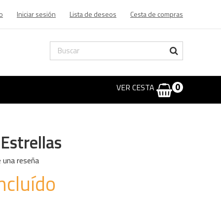
o
Iniciar sesión
Lista de deseos
Cesta de compras
VER CESTA
0
Estrellas
e una reseña
ncluído