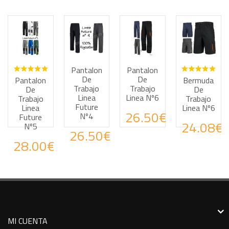
Pantalon
Pantalon
Haz tus consultas por WhatsApp
Haz tus consultas por WhatsApp
Haz tus consultas por
Haz tus
De
De
Pantalon
Bermuda
Trabajo
Trabajo
De
De
Linea
Linea Nº6
Trabajo
Trabajo
Future
Linea
Linea Nº6
26.50€
Nº4
Future
24.08€
Nº5
26.50€
28.00€
MI CUENTA