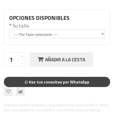
OPCIONES DISPONIBLES
Su talla
AÑADIR A LA CESTA
Haz tus consultas por WhatsApp
Etiquetas:
vestido peluquería
,
casaca peluquería
,
casaca estética
,
casaca
spa
,
ropa peluquería
,
ropa estetica
,
ropa estilista
,
blusa peluquería